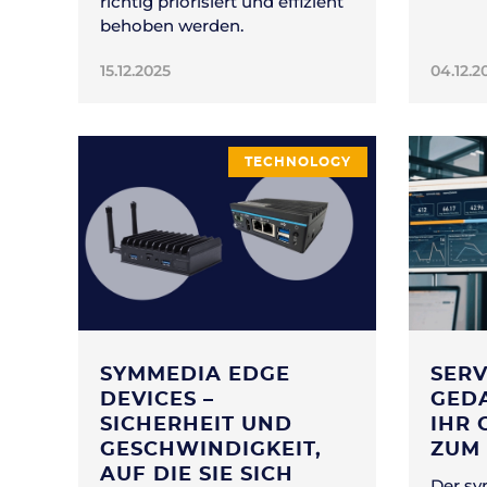
richtig priorisiert und effizient
behoben werden.
15.12.2025
04.12.2
TECHNOLOGY
SYMMEDIA EDGE
SERV
DEVICES –
GEDA
SICHERHEIT UND
IHR 
GESCHWINDIGKEIT,
ZUM 
AUF DIE SIE SICH
Der sy