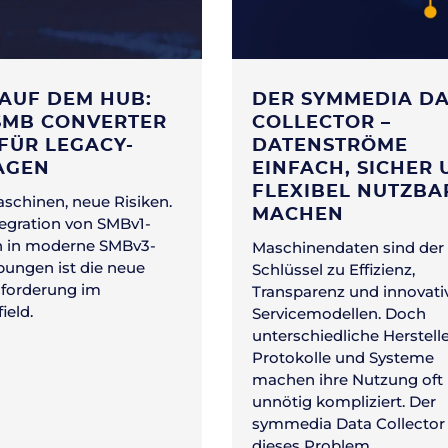
AUF DEM HUB:
DER SYMMEDIA D
SMB CONVERTER
COLLECTOR –
FÜR LEGACY-
DATENSTRÖME
AGEN
EINFACH, SICHER
FLEXIBEL NUTZBA
aschinen, neue Risiken.
MACHEN
tegration von SMBv1-
n in moderne SMBv3-
Maschinendaten sind der
ngen ist die neue
Schlüssel zu Effizienz,
forderung im
Transparenz und innovati
ield.
Servicemodellen. Doch
unterschiedliche Herstelle
Protokolle und Systeme
machen ihre Nutzung oft
unnötig kompliziert. Der
symmedia Data Collector 
dieses Problem.