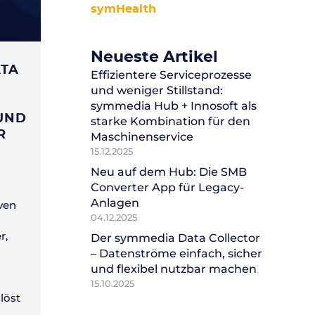
symHealth
Neueste Artikel
ATA
Effizientere Serviceprozesse
und weniger Stillstand:
symmedia Hub + Innosoft als
 UND
starke Kombination für den
R
Maschinenservice
15.12.2025
Neu auf dem Hub: Die SMB
Converter App für Legacy-
Anlagen
ven
04.12.2025
r,
Der symmedia Data Collector
– Datenströme einfach, sicher
und flexibel nutzbar machen
15.10.2025
löst