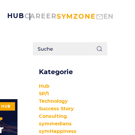
HUB
CAREER
SYMZONE
EN
Kategorie
Hub
SP/1
Technology
HUB
Success Story
Consulting
symmedians
symHappiness