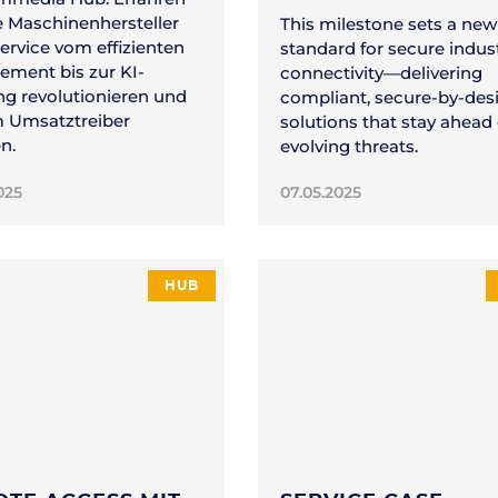
ie Maschinenhersteller
This milestone sets a new
Service vom effizienten
standard for secure indust
ment bis zur KI-
connectivity—delivering
g revolutionieren und
compliant, secure-by-des
 Umsatztreiber
solutions that stay ahead 
n.
evolving threats.
025
07.05.2025
HUB