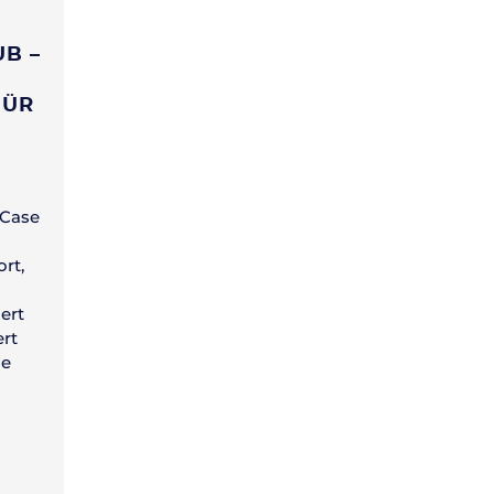
B –
FÜR
 Case
rt,
ert
ert
le