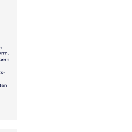
n
,
orm,
ibern
ts-
ten