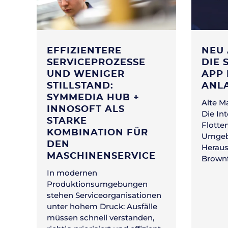
EFFIZIENTERE
NEU 
SERVICEPROZESSE
DIE 
UND WENIGER
APP 
STILLSTAND:
ANL
SYMMEDIA HUB +
Alte M
INNOSOFT ALS
Die In
STARKE
Flotte
KOMBINATION FÜR
Umgebu
DEN
Heraus
MASCHINENSERVICE
Brownf
In modernen
Produktionsumgebungen
stehen Serviceorganisationen
unter hohem Druck: Ausfälle
müssen schnell verstanden,