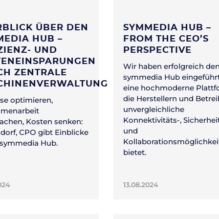
BLICK ÜBER DEN
SYMMEDIA HUB –
EDIA HUB –
FROM THE CEO’S
ZIENZ- UND
PERSPECTIVE
TENEINSPARUNGEN
Wir haben erfolgreich de
CH ZENTRALE
symmedia Hub eingeführt
CHINENVERWALTUNG
eine hochmoderne Plattf
die Herstellern und Betre
se optimieren,
unvergleichliche
menarbeit
Konnektivitäts-, Sicherhei
fachen, Kosten senken:
und
dorf, CPO gibt Einblicke
Kollaborationsmöglichkei
 symmedia Hub.
bietet.
024
13.08.2024