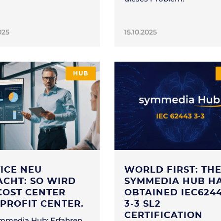
025
15.10.2025
HUB
ICE NEU
WORLD FIRST: TH
CHT: SO WIRD
SYMMEDIA HUB H
COST CENTER
OBTAINED IEC624
PROFIT CENTER.
3-3 SL2
CERTIFICATION
mmedia Hub: Erfahren