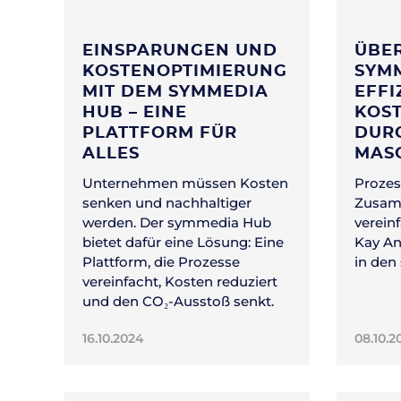
EINSPARUNGEN UND
ÜBER
KOSTENOPTIMIERUNG
SYMM
MIT DEM SYMMEDIA
EFFI
HUB – EINE
KOS
PLATTFORM FÜR
DUR
ALLES
MAS
Unternehmen müssen Kosten
Prozes
senken und nachhaltiger
Zusam
werden. Der symmedia Hub
verein
bietet dafür eine Lösung: Eine
Kay An
Plattform, die Prozesse
in den
vereinfacht, Kosten reduziert
und den CO₂-Ausstoß senkt.
16.10.2024
08.10.2