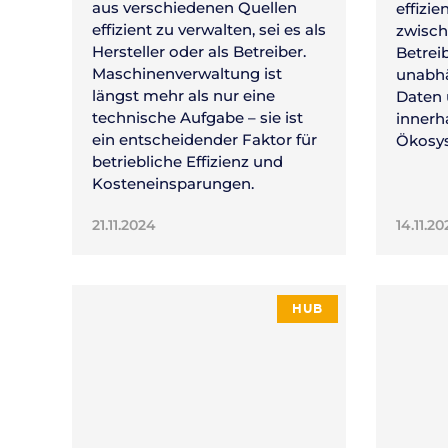
aus verschiedenen Quellen
effizi
effizient zu verwalten, sei es als
zwisch
Hersteller oder als Betreiber.
Betrei
Maschinenverwaltung ist
unabhä
längst mehr als nur eine
Daten 
technische Aufgabe – sie ist
innerh
ein entscheidender Faktor für
Ökosy
betriebliche Effizienz und
Kosteneinsparungen.
21.11.2024
14.11.2
HUB