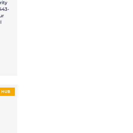
rity
2443-
ur
l
HUB