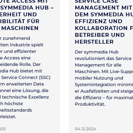
TE ACCESS MIT
SERVICE CASE
SYMMEDIA HUB –
MANAGEMENT MIT
ERHEIT UND
DEM SYMMEDIA HU
IBILITÄT FÜR
EFFIZIENZ UND
E MASCHINEN
KOLLABORATION 
BETREIBER UND
er zunehmend
HERSTELLER
ten Industrie spielt
r und effizienter
Der symmedia Hub
 Access eine
revolutioniert das Service
eidende Rolle. Der
Management für alle
ia Hub bietet mit
Maschinen. Mit Live-Suppo
 Service Connect (SSC)
mobiler Nutzung und
m erweiterten Data
Systemintegration minimi
unnel eine Lösung, die
er Ausfallzeiten und steig
 technische Exzellenz
die Effizienz – für maxima
ch höchste
Produktivität.
heitsstandards
leistet.
025
04.12.2024