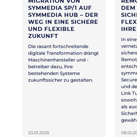
MIGRATION VON
REMO
SYMMEDIA SP/1 AUF
DEM 
SYMMEDIA HUB – DER
SICH
WEG IN EINE SICHERE
FLEX
UND FLEXIBLE
IHR
ZUKUNFT
In ein
vernetz
Die rasant fortschreitende
sichere
digitale Transformation drängt
Remote
Maschinenhersteller und -
entsch
betreiber dazu, ihre
symmed
bestehenden Systeme
Secure
zukunftssicher zu gestalten.
und de
Link T
sowohl
als au
Sicher
gewähr
23.01.2025
08.01.2