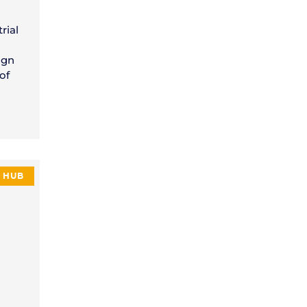
rial
ign
of
HUB