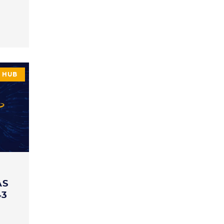
HUB
E
AS
43