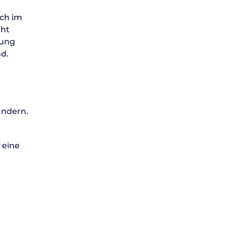
och im
cht
lung
nd.
ändern.
 eine