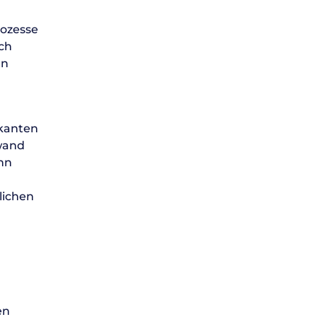
rozesse
uch
en
ikanten
fwand
ann
lichen
en