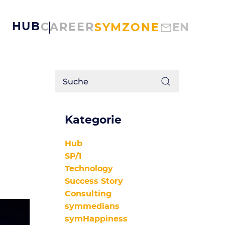
HUB
CAREER
SYMZONE
EN
Kategorie
Hub
SP/1
Technology
Success Story
Consulting
symmedians
symHappiness