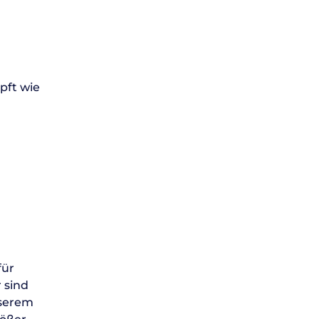
pft wie
für
 sind
nserem