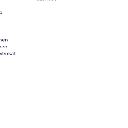
nd
hmen
men
 Venkat