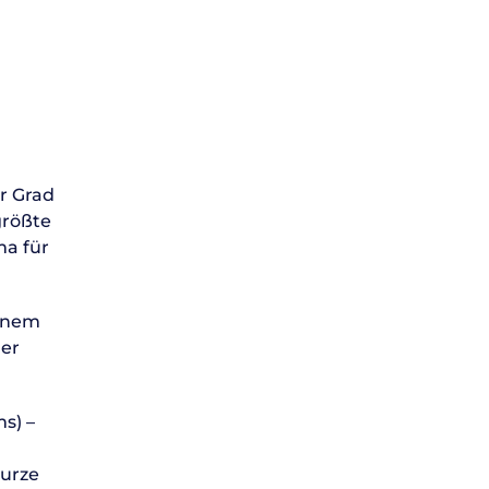
r Grad
größte
ma für
einem
der
s) –
Kurze