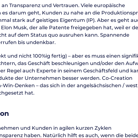
an Transparenz und Vertrauen. Viele europäische
 es darum geht, Kunden zu nahe an die Produktionsp
hmal stark auf geistiges Eigentum (IP). Aber es geht a
t Elon Musk, der alle Patente freigegeben hat, weil er d
nicht auf dem Status quo ausruhen kann. Spannende
rrufen bis undenkbar.
ekt und nicht 100%ig fertig) – aber es muss einen signif
ichtern, das Geschäft beschleunigen und/oder den Au
der Regel auch Experte in seinem Geschäftsfeld und k
rodukte der Unternehmen besser werden. Co-Creation
-Win-Denken – das sich in der angelsächsischen / west
chgesetzt hat.
ion
rnehmen und Kunden in agilen kurzen Zyklen
parenz haben. Natürlich hilft es auch, wenn die beid