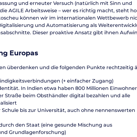
assung und erneuter Versuch (natürlich mit Sinn und
ie AGILE Arbeitsweise – wer es richtig macht, steht h
sikoscheu können wir im internationalen Wettbewerb ni
 Digitalisierung und Automatisierung als Weiterentwick
sabschnitte. Dieser proaktive Ansatz gibt ihnen Aufwi
ung Europas
gen überdenken und die folgenden Punkte rechtzeitig 
ndigkeitsverbindungen (+ einfacher Zugang)
dentität. In Indien etwa haben 800 Millionen Einwohner
der Straße beim Obsthändler digital bezahlen und alle
lisiert
chule bis zur Universität, auch ohne nennenswerten
durch den Staat (eine gesunde Mischung aus
und Grundlagenforschung)