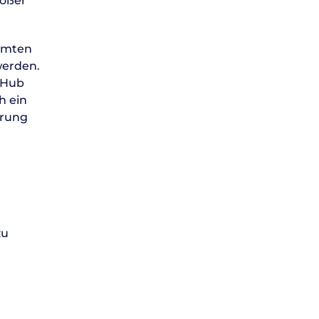
rößer
samten
werden.
 Hub
h ein
erung
zu